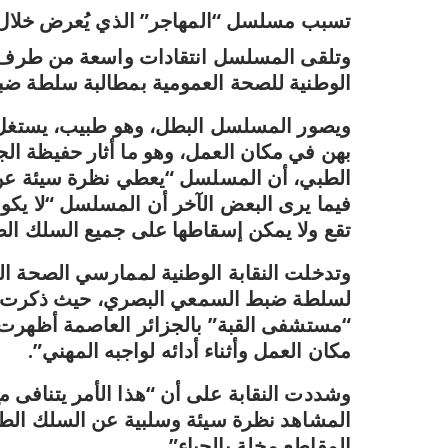
تسبب مسلسل “المهاجر” الذي يُعرض خلال 
وتلقى المسلسل انتقادات واسعة من طرف الأط
الوطنية للصحة العمومية بمطالبة سلطة ضب
ويصور المسلسل البطل، وهو طبيب، يستغل م
بهن في مكان العمل، وهو ما أثار حفيظة ال
الطبي، أن المسلسل “يعطي نظرة سيئة عن 
فيما يرى البعض الآخر أن المسلسل “لا يكون
تقع ولا يمكن إسقاطها على جميع السلك ال
وتدخلت النقابة الوطنية لممارسي الصحة ال
لسلطة ضبط السمعي البصري، حيث ذكرت أن
“مستشفى القبة” بالجزائر العاصمة أظهرت 
مكان العمل وأثناء أدائه لواجبه المهني”.
وشددت النقابة على أن “هذا الأمر يتنافى 
المشاهد نظرة سيئة وسلبية عن السلك الط
المقاطع مخلة بالحياء”