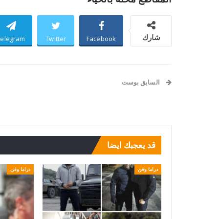
شارك
Telegram
Twitter
Facebook
السابق بوست
إلى اللبنانيين: احذروا هواتفكم قد تخدعكم… تجنبوا هذه
الاتصالات ولا تقعوا في الفخ!
قد يعجبك ايضا
دراما وفن
دراما وفن