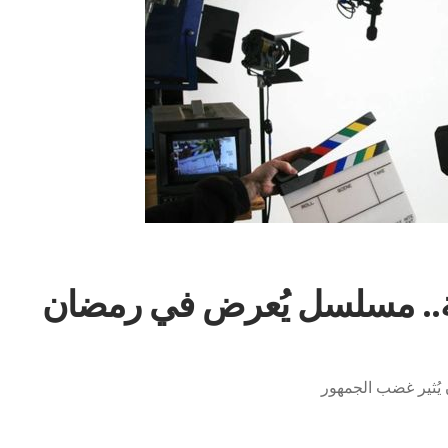
ة.. مسلسل يُعرض في رمضان
ُثير غضب الجمهور