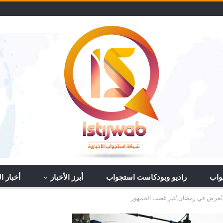
واب
راديو وبودكاست استجواب
أبرز الأخبار
أخبار 
يُعرض في رمضان يُثير غضب الجمهور