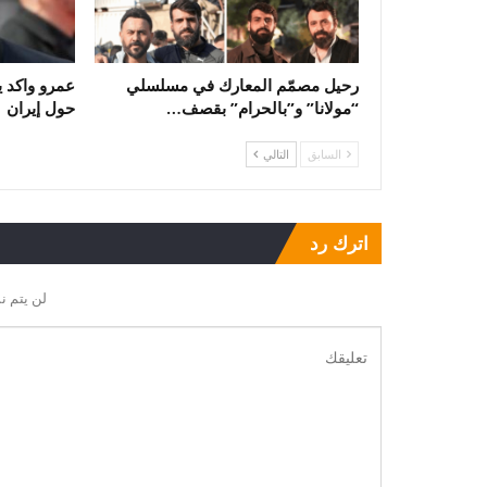
رحيل مصمّم المعارك في مسلسلي
عمرو واكد يث
“مولانا” و”بالحرام” بقصف…
حول إيران
السابق
التالي
اترك رد
لن يتم ن