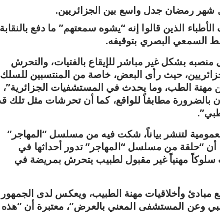
شهر رمضان جدل واسع بين الجزائريين.
باء الذين قالوا إنه “يشوه سمعتهم” ما دفع بالنقابة
ط السمعي البصري بتوقيفه.
نصبه بشكل غير مباشر للإيقاع بالفتيات، والتحرش
جزائريين، حيث رأى البعض، خاصة من المنتسبين للسلك
مهنة الطب، وما يحدث في المستشفيات الجزائرية”،
 بالضرورة مطابقاً للواقع، كما أن تحرشات مثل تلك قد
طبي”.
عمومية لتنشر بياناً، شكت فيه من مسلسل “المهاجر”
 “حلقة من مسلسل “المهاجر” تدور أحداثها في
سلوكاً مهنياً غير مقبول لطبيب يتحرش بمريضة في
مع مبادئ وأخلاقيات مهنة الطبيب، ويعكس لدى الجمهور
بي وعن المستشفى المعني بالعرض”، معتبرة أن “هذه