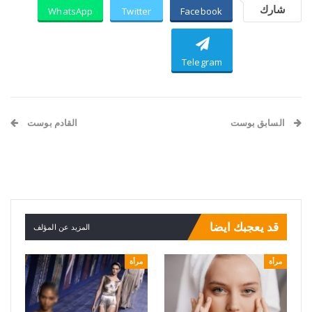
شارك
WhatsApp
Twitter
Facebook
Telegram
السابق بوست
القادم بوست
توقيف شخص يتحرّش
استوديوهات موسيقية كبرى
بالقاصرات داخل محلّه
تحارب الذكاء الإصطناعي…
إليكم التفاصيل
قد يعجبك ايضا
المزيد عن المؤلف
مرأة
مرأة