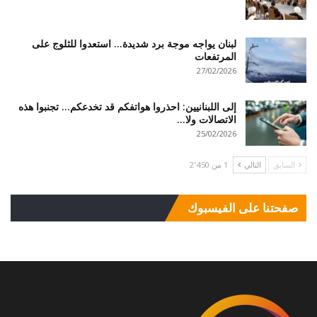
لبنان يواجه موجة برد شديدة… استعدوا للثلوج على
المرتفعات
27/02/2026
إلى اللبنانيين: احذروا هواتفكم قد تخدعكم… تجنبوا هذه
الاتصالات ولا…
25/02/2026
السابق
التالي
1 من 2٬450
صفحتنا على الفيسبوك