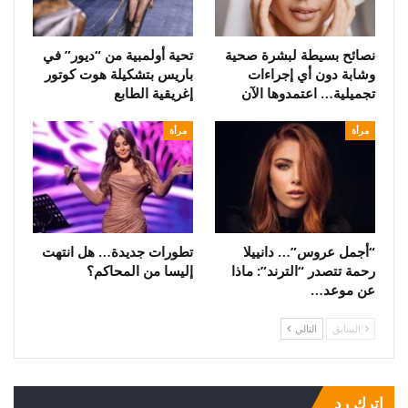
نصائح بسيطة لبشرة صحية
تحية أولمبية من “ديور” في
وشابة دون أي إجراءات
باريس بتشكيلة هوت كوتور
تجميلية… اعتمدوها الآن
إغريقية الطابع
مرأة
مرأة
“أجمل عروس”… دانييلا
تطورات جديدة… هل انتهت
رحمة تتصدر “الترند”: ماذا
إليسا من المحاكم؟
عن موعد…
السابق
التالي
اترك رد