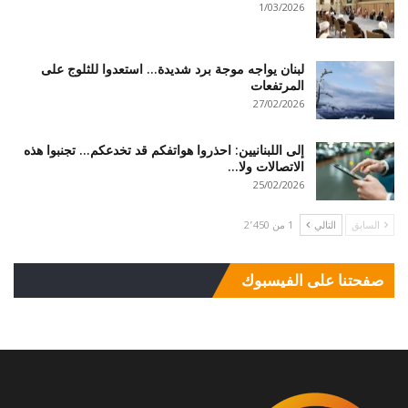
1/03/2026
لبنان يواجه موجة برد شديدة… استعدوا للثلوج على
المرتفعات
27/02/2026
إلى اللبنانيين: احذروا هواتفكم قد تخدعكم… تجنبوا هذه
الاتصالات ولا…
25/02/2026
السابق
التالي
1 من 2٬450
صفحتنا على الفيسبوك