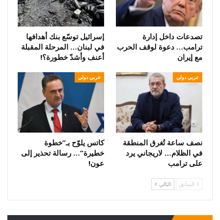
تصدعات داخل إدارة
إسرائيل توسّع بنك أهدافها
ترامب… دعوة لوقف الحرب
في لبنان… المرحلة المقبلة
مع إيران
أعنف وأشدّ خطورة؟!
عربي دولي
عربي دولي
نصف ساعة تُغرق المنطقة
كاتس يلوّح بـ”خطوة
في الظلام… لاريجاني يرد
خطيرة”… رسالة تحذير إلى
على ترامب
عون!
السابق
التالي