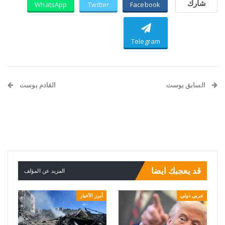
شارك
WhatsApp
Twitter
Facebook
Telegram
السابق بوست
القادم بوست
بري يلتقي قائد قوات اليونيفيل
ردّاً على الاستهداف الإسرائيلي
لبعلبك..60 صاروخ كاتيوشا
أطلقها “حزب الله” على مقر
قيادة فرقة الجولان في نفح
قد يعجبك ايضا
المزيد عن المؤلف
عربي دولي
أبرز الأخبار